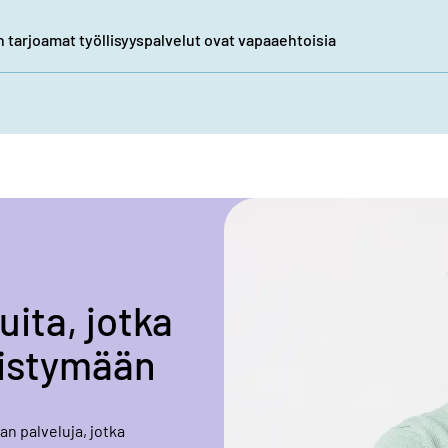
tarjoamat työllisyyspalvelut ovat vapaaehtoisia
uita, jotka
listymään
n palveluja, jotka