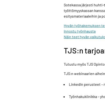
Sotekassa järjesti huhti
työttömyyskassan kanssa.
esitysmateriaaleihin ja p
Hyvän työhakemuksen t
Innostu työnhausta
Näin teet hyvän vaikutuk
TJS:n tarjoa
Tutustu myös TJS Opintok
TJS:n webinaarien aihein
LinkedIn perusteet – n
Työnhakuklinikka – yh