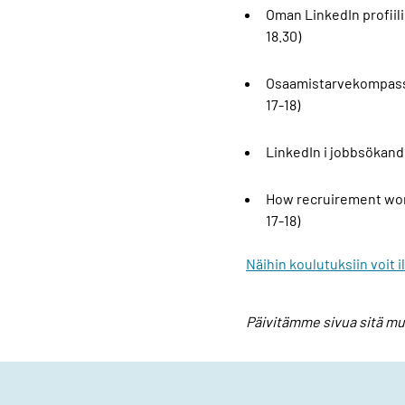
Oman LinkedIn profiilin
18.30)
Osaamistarvekompassi
17-18)
LinkedIn i jobbsökande
How recruirement works
17-18)
Näihin koulutuksiin voit 
Päivitämme sivua sitä mu