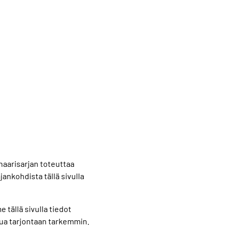
naarisarjan toteuttaa
ankohdista tällä sivulla
 tällä sivulla tiedot
ustua tarjontaan tarkemmin.