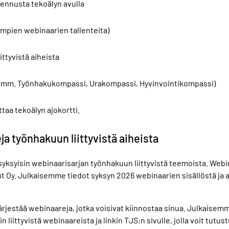
ennusta tekoälyn avulla
mpien webinaarien tallenteita)
ittyvistä aiheista
a (mm. Työnhakukompassi, Urakompassi, Hyvinvointikompassi)
taa tekoälyn ajokortti.
ja työnhakuun liittyvistä aiheista
syksyisin webinaarisarjan työnhakuun liittyvistä teemoista. Webi
Oy. Julkaisemme tiedot syksyn 2026 webinaarien sisällöstä ja aj
jestää webinaareja, jotka voisivat kiinnostaa sinua. Julkaisemme
n liittyvistä webinaareista ja linkin TJS:n sivulle, jolla voit tut