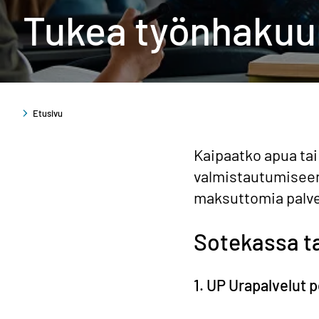
Tukea työnhakuu
Etusivu
Kaipaatko apua tai
valmistautumiseen
maksuttomia palvel
Sotekassa ta
1. UP Urapalvelut 