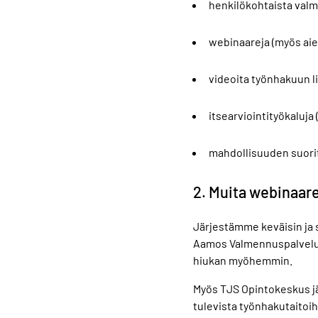
henkilökohtaista valm
webinaareja (myös aie
videoita työnhakuun li
itsearviointityökaluj
mahdollisuuden suorit
2. Muita webinaare
Järjestämme keväisin ja 
Aamos Valmennuspalvelut 
hiukan myöhemmin.
Myös TJS Opintokeskus jär
tulevista työnhakutaitoihi