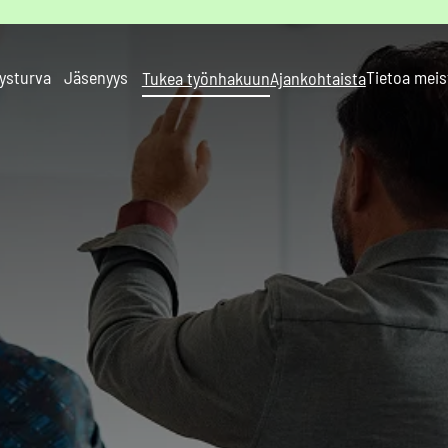
ysturva
Jäsenyys
Tietoa meis
Tukea työnhakuun
Ajankohtaista