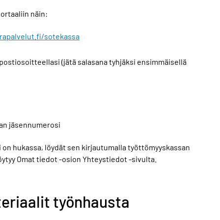
ortaaliin näin:
rapalvelut.fi/sotekassa
ostiosoitteellasi (jätä salasana tyhjäksi ensimmäisellä
an jäsennumerosi
on hukassa, löydät sen kirjautumalla työttömyyskassan
löytyy Omat tiedot -osion Yhteystiedot -sivulta.
riaalit työnhausta