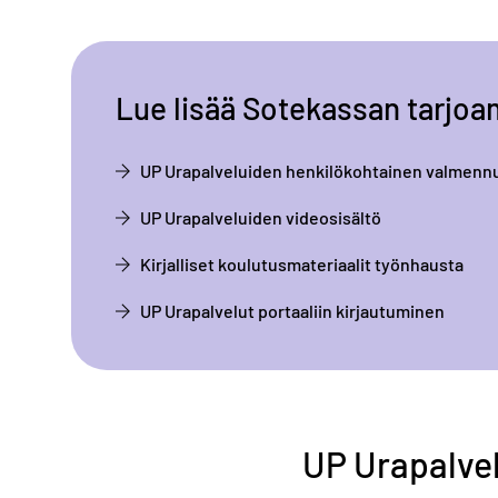
Lue lisää Sotekassan tarjoami
UP Urapalveluiden henkilökohtainen valmenn
UP Urapalveluiden videosisältö
Kirjalliset koulutusmateriaalit työnhausta
UP Urapalvelut portaaliin kirjautuminen
UP Urapalvel