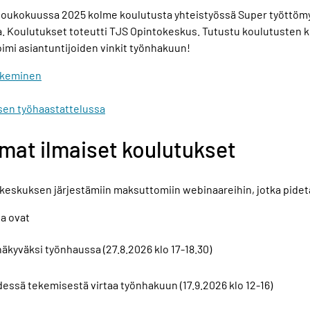
-toukokuussa 2025 kolme koulutusta yhteistyössä Super työttömy
 Koulutukset toteutti TJS Opintokeskus. Tutustu koulutusten kir
oimi asiantuntijoiden vinkit työnhakuun!
ekeminen
sen työhaastattelussa
mat ilmaiset koulutukset
eskuksen järjestämiin maksuttomiin webinaareihin, jotka pidet
a ovat
äkyväksi työnhaussa (27.8.2026 klo 17-18.30)
dessä tekemisestä virtaa työnhakuun (17.9.2026 klo 12-16)