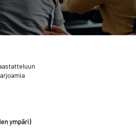
haastatteluun
tarjoamia
den ympäri)