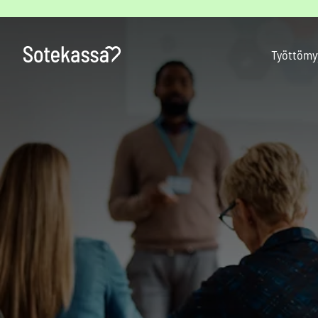
Siirry
sisältöön
Työttömy