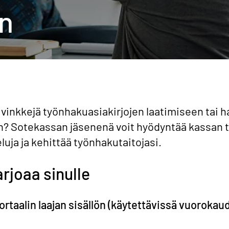
n
 vinkkejä työnhakuasiakirjojen laatimiseen tai 
? Sotekassan jäsenenä voit hyödyntää kassan 
uja ja kehittää työnhakutaitojasi.
rjoaa sinulle
portaalin laajan sisällön (käytettävissä vuorokau