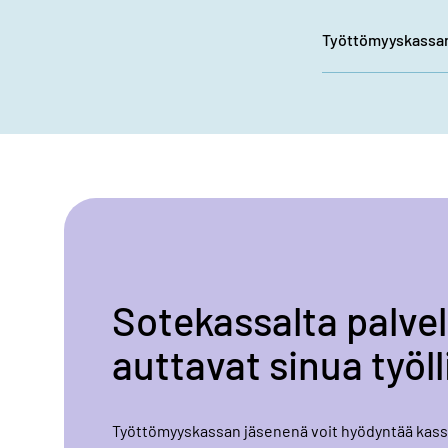
Työttömyyskassan 
Sotekassalta palvel
auttavat sinua työl
Työttömyyskassan jäsenenä voit hyödyntää kassa