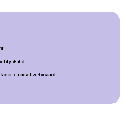
it
intityökalut
tämät ilmaiset webinaarit