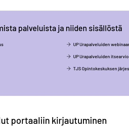
sta palveluista ja niiden sisällöstä
us
UP Urapalveluiden webinaar
UP Urapalveluiden itsearvio
TJS Opintokeskuksen järjes
ut portaaliin kirjautuminen