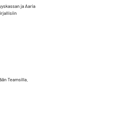
yskassan ja Aaria
jallisiin
ään Teamsilla.