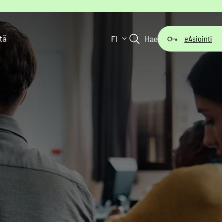
tä
FI
Hae
eAsiointi