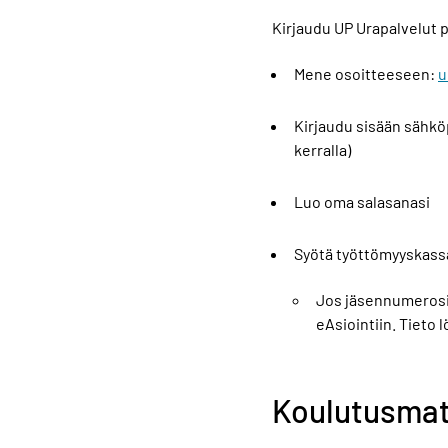
Kirjaudu UP Urapalvelut p
Mene osoitteeseen:
u
Kirjaudu sisään sähköp
kerralla)
Luo oma salasanasi
Syötä työttömyyskass
Jos jäsennumerosi 
eAsiointiin. Tieto 
Koulutusmate