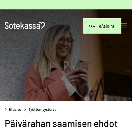
Siirry
sisältöön
eAsiointi
Etusivu
Työttömyysturva
Päivärahan saamisen ehdot