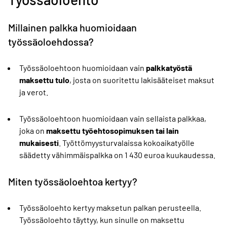
Millainen palkka huomioidaan
työssäoloehdossa?
Työssäoloehtoon huomioidaan vain
palkkatyöstä
maksettu tulo
, josta on suoritettu lakisääteiset maksut
ja verot.
Työssäoloehtoon huomioidaan vain sellaista palkkaa,
joka on
maksettu työehtosopimuksen tai lain
mukaisesti
. Työttömyysturvalaissa kokoaikatyölle
säädetty vähimmäispalkka on 1 430 euroa kuukaudessa.
Miten työssäoloehtoa kertyy?
Työssäoloehto kertyy maksetun palkan perusteella.
Työssäoloehto täyttyy, kun sinulle on maksettu