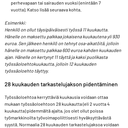
perhevapaan tai sairauden vuoksi (enintään 7
vuotta). Katso lisää seuraava kohta.
Esimerkki:
Henkilö on ollut täysipäiväisesti työssä 11 kuukautta.
Hänelle on maksettu palkkaa jokaisena kuukautena yli 930
euroa. Sen jälkeen henkilö on tehnyt osa-aikatöitä, jolloin
hänelle on maksettu palkkaa 600 euroa kahden kuukauden
ajan. Hänelle on kertynyt 11 täyttä ja kaksi puolikasta
työssäoloehtokuukautta, jolloin 12 kuukauden
työssäoloehto täyttyy.
28 kuukauden tarkastelujakson pidentäminen
Työssäoloehtoa kerryttäviä kuukausia voidaan ottaa
mukaan työssäoloehtoon 28 kuukautta (eli 2 vuotta 4
kuukautta) pidemmältä ajalta, jos olet ollut poissa
työmarkkinoilta työvoimapoliittisesti hyväksyttävästä
syystä. Normaalia 28 kuukauden tarkastelujaksoa voidaan