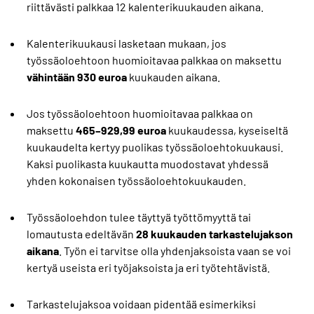
riittävästi palkkaa 12 kalenterikuukauden aikana.
Kalenterikuukausi lasketaan mukaan, jos
työssäoloehtoon huomioitavaa palkkaa on maksettu
vähintään 930 euroa
kuukauden aikana.
Jos työssäoloehtoon huomioitavaa palkkaa on
maksettu
465–929,99 euroa
kuukaudessa, kyseiseltä
kuukaudelta kertyy puolikas työssäoloehtokuukausi.
Kaksi puolikasta kuukautta muodostavat yhdessä
yhden kokonaisen työssäoloehtokuukauden.
Työssäoloehdon tulee täyttyä työttömyyttä tai
lomautusta edeltävän
28 kuukauden tarkastelujakson
aikana
. Työn ei tarvitse olla yhdenjaksoista vaan se voi
kertyä useista eri työjaksoista ja eri työtehtävistä.
Tarkastelujaksoa voidaan pidentää esimerkiksi