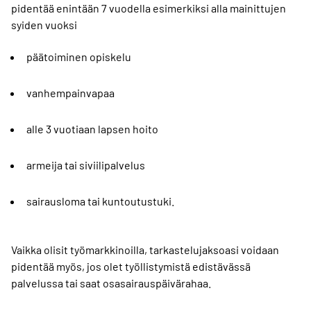
pidentää enintään 7 vuodella esimerkiksi alla mainittujen
syiden vuoksi
päätoiminen opiskelu
vanhempainvapaa
alle 3 vuotiaan lapsen hoito
armeija tai siviilipalvelus
sairausloma tai kuntoutustuki.
Vaikka olisit työmarkkinoilla, tarkastelujaksoasi voidaan
pidentää myös, jos olet työllistymistä edistävässä
palvelussa tai saat osasairauspäivärahaa.