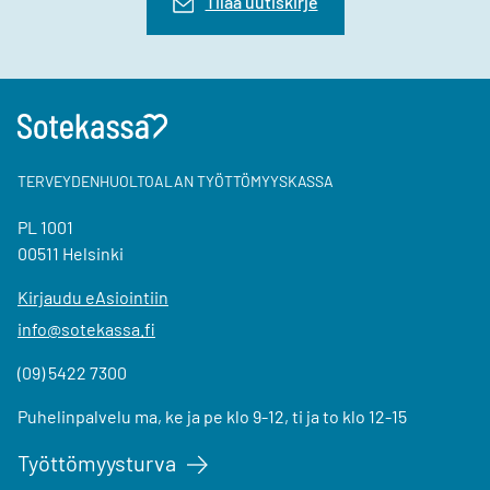
Tilaa uutiskirje
TERVEYDENHUOLTOALAN TYÖTTÖMYYSKASSA
PL 1001
00511 Helsinki
Kirjaudu eAsiointiin
info@sotekassa.fi
(09) 5422 7300
Puhelinpalvelu ma, ke ja pe klo 9-12, ti ja to klo 12-15
Työttömyysturva