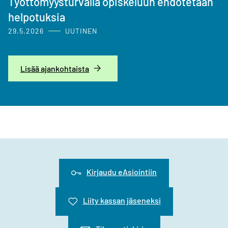
Työttömyysturvalla opiskeluun ehdotetaan
helpotuksia
29.5.2026
UUTINEN
Lisää ajankohtaista
Kirjaudu eAsiointiin
Liity kassan jäseneksi