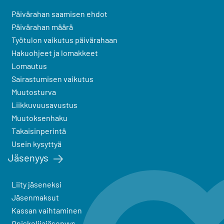
Päivärahan saamisen ehdot
Päivärahan määrä
Työtulon vaikutus päivärahaan
Hakuohjeet ja lomakkeet
Lomautus
Sairastumisen vaikutus
Muutosturva
Liikkuvuusavustus
Muutoksenhaku
Takaisinperintä
Usein kysyttyä
Jäsenyys
Liity jäseneksi
Jäsenmaksut
Kassan vaihtaminen
Opiskelijajäsenyys