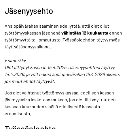
Jäsenyysehto
Ansiopäivärahan saaminen edellyttää, että olet ollut
työttömyyskassan jäsenenä
vähintään 12 kuukautta
ennen
työttömyyttä tai lomautusta. Työssäoloehdon täytyy myös
täyttyä jäsenyysaikana.
Esimerkki
:
Olet liittynyt kassaan 15.4.2025. Jäsenyysehtosi täyttyy
14.4.2026, ja voit hakea ansiopäivärahaa 15.4.2026 alkaen,
jos muut ehdot täyttyvät.
Jos olet vaihtanut työttömyyskassaa, edellisen kassan
jäsenyysaika lasketaan mukaan, jos olet liittynyt uuteen
kassaan kuukauden sisällä edellisestä kassasta
eroamisesta.
Työssäoloehto