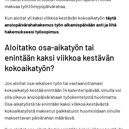
maksaa työttömyyspäivärahaa.
Kun aloitat yli kaksi viikkoa kestävän kokoaikatyön
täytä
ansiopäivärahahakemus työn alkamispäivään asti ja liitä
hakemukseesi työsopimus
.
Aloitatko osa-aikatyön tai
enintään kaksi viikkoa kestävän
kokoaikatyön?
Jos aloitat osa-aikaisen työn tai vastaanottamasi
kokoaikatyö kestää enintään 14 kalenteripäivää, sinulla voi
olla oikeus ansiopäivärahaan työskentelystä huolimatta.
Osa-aikatyöstä tai enintään kaksi viikkoa kestävästä
kokoaikatyöstä maksetut palkkatulot huomioidaan sinulle
maksettavan päivärahan määrässä.