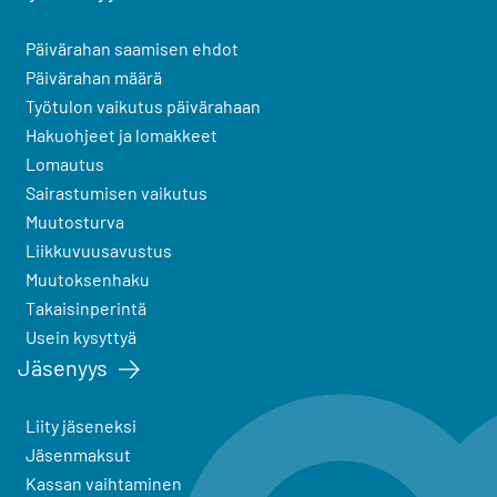
Päivärahan saamisen ehdot
Päivärahan määrä
Työtulon vaikutus päivärahaan
Hakuohjeet ja lomakkeet
Lomautus
Sairastumisen vaikutus
Muutosturva
Liikkuvuusavustus
Muutoksenhaku
Takaisinperintä
Usein kysyttyä
Jäsenyys
Liity jäseneksi
Jäsenmaksut
Kassan vaihtaminen