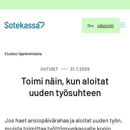
Siirry
sisältöön
eAsiointi
Etusivu
Ajankohtaista
UUTISET
31.7.2025
Toimi näin, kun aloitat
uuden työsuhteen
Jos haet ansiopäivärahaa ja aloitat uuden työn,
muista toimittaa työttömyyskassalle kopio