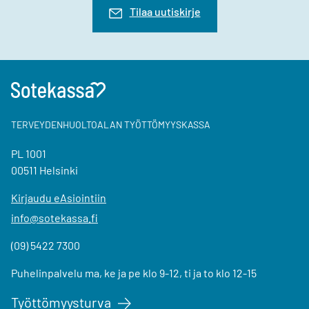
Tilaa uutiskirje
TERVEYDENHUOLTOALAN TYÖTTÖMYYSKASSA
PL 1001
00511 Helsinki
Kirjaudu eAsiointiin
info@sotekassa.fi
(09) 5422 7300
Puhelinpalvelu ma, ke ja pe klo 9-12, ti ja to klo 12-15
Työttömyysturva