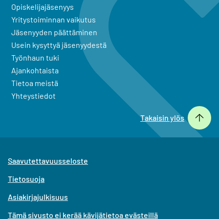
Opiskelijajäsenyys
Yritystoiminnan vaikutus
Jäsenyyden päättäminen
Usein kysyttyä jäsenyydestä
Työnhaun tuki
Ajankohtaista
Tietoa meistä
Yhteystiedot
Takaisin ylös
Saavutettavuusseloste
Tietosuoja
Asiakirjajulkisuus
Tämä sivusto ei kerää kävijätietoa evästeillä