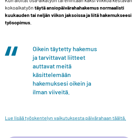
Kun aloitat osa-aikatyön tai enintään kaksi viikkoa kestävän
kokoaikatyön
täytä ansiopäivärahahakemus normaalisti
kuukauden tai neljän viikon jaksoissa ja liitä hakemukseesi
työsopimus
.
Oikein täytetty hakemus
ja tarvittavat liitteet
auttavat meitä
käsittelemään
hakemuksesi oikein ja
ilman viiveitä.
Lue lisää työskentelyn vaikutuksesta päivärahaan täältä.