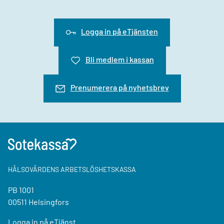
Logga in på eTjänsten
Bli medlem i kassan
Prenumerera på nyhetsbrev
HÅLSOVÅRDENS ARBETSLÖSHETSKASSA
PB 1001
00511 Helsingfors
Logga in på eTjänst