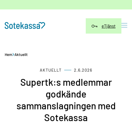
Hoppa
till
innehåll
eTjänst
Hem
Aktuellt
AKTUELLT
2.6.2026
Supertk:s medlemmar
godkände
sammanslagningen med
Sotekassa