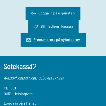
Logga in på eTjänsten
Bli medlem i kassan
Prenumerera på nyhetsbrev
HÅLSOVÅRDENS ARBETSLÖSHETSKASSA
PB 1001
00511 Helsingfors
Logga in på eTjänst