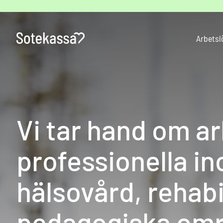
Hoppa
till
innehåll
Arbetsl
Vi tar hand om a
professionella in
hälsovård, rehabi
pedagogiska om