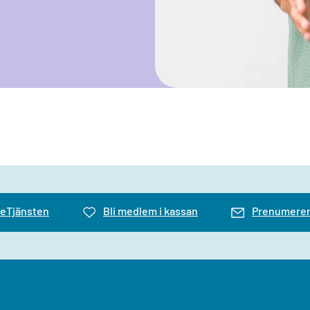
 eTjänsten
Bli medlem i kassan
Prenumerer