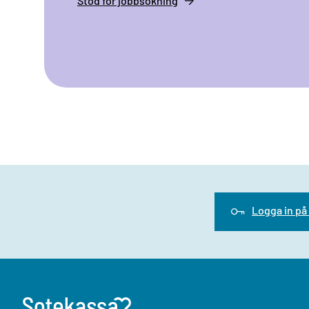
Stöd för jobbsökning
Logga in på