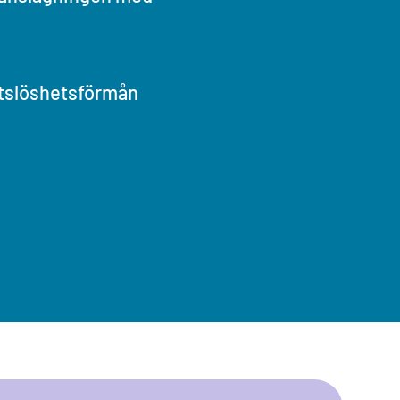
etslöshetsförmån