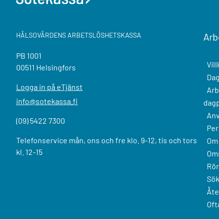
HÅLSOVÅRDENS ARBETSLÖSHETSKASSA
Arb
PB 1001
Vil
00511 Helsingfors
Dag
Logga in på eTjänst
Arb
info@sotekassa.fi
dag
Anv
(09) 5422 7300
Per
Telefonservice mån, ons och fre klo. 9-12, tis och tors
Om 
kl. 12-15
Oms
Rör
Sök
Åte
Oft