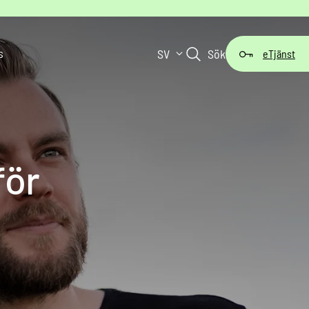
s
SV
Sök
eTjänst
för