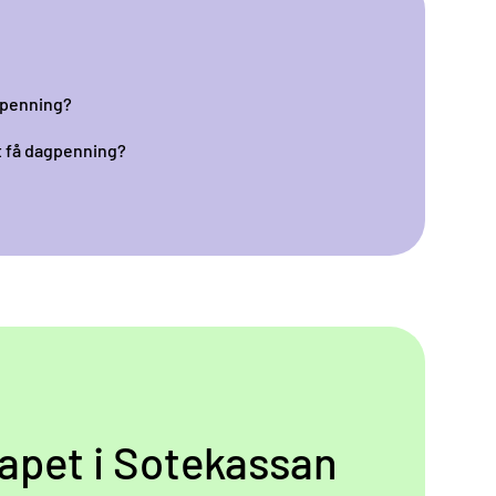
agpenning?
t få dagpenning?
pet i Sotekassan