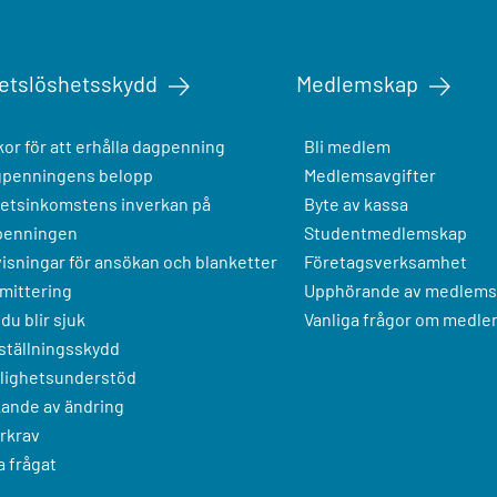
etslöshetsskydd
Medlemskap
lkor för att erhålla dagpenning
Bli medlem
penningens belopp
Medlemsavgifter
etsinkomstens inverkan på
Byte av kassa
penningen
Studentmedlemskap
isningar för ansökan och blanketter
Företagsverksamhet
mittering
Upphörande av medlems
du blir sjuk
Vanliga frågor om medl
tällningsskydd
lighetsunderstöd
ande av ändring
rkrav
a frågat