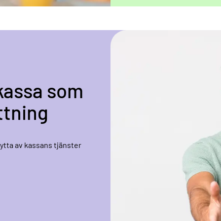
ekassa som
ttning
tta av kassans tjänster