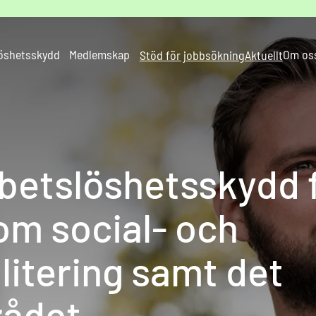
öshetsskydd
Medlemskap
Om os
Stöd för jobbsökning
Aktuellt
rbetslöshetsskydd 
om social- och
litering samt det
rådet