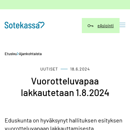
Siirry
sisältöön
eAsiointi
Etusivu
Ajankohtaista
UUTISET
18.6.2024
Vuorotteluvapaa
lakkautetaan 1.8.2024
Eduskunta on hyväksynyt hallituksen esityksen
vuorotteluvapaan lakkauttamisesta.