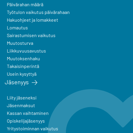
Päivärahan määrä
Työtulon vaikutus päivärahaan
Hakuohjeet ja lomakkeet
Lomautus
Sairastumisen vaikutus
Muutosturva
Liikkuvuusavustus
Muutoksenhaku
Takaisinperintä
Usein kysyttyä
Jäsenyys
Liity jäseneksi
Jäsenmaksut
Kassan vaihtaminen
Opiskelijajäsenyys
Yritystoiminnan vaikutus