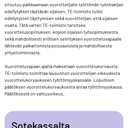
sitoutuu palkkaamaan vuorottelijalle työttömän työnhakijan
edellytykset täyttävän sijaisen. TE-toimisto tutkii
edellytysten täyttymisen sekä vuorottelijan, että sijaisen
osalta. Tätä varten TE-toimisto tarvitsee
vuorottelusopimuksen, kopion sijaisen työsopimuksesta
sekä mahdollisesti erillisen selvityksen vuorotteluvapaalle
lähtevän palkattomista poissaoloista ja mahdollisesta
yritystoiminnasta.
Vuorotteluvapaan ajalta maksetaan vuorottelukorvausta.
TE-toimisto toimittaa lausunnon vuorottelijan oikeudesta
vuorottelukorvaukseen työttömyyskassalle. Lopullisen
päätöksen vuorottelukorvauksesta antaa työttömyyskassa.
Päätöksestä on valitusoikeus.
Sotekassalta