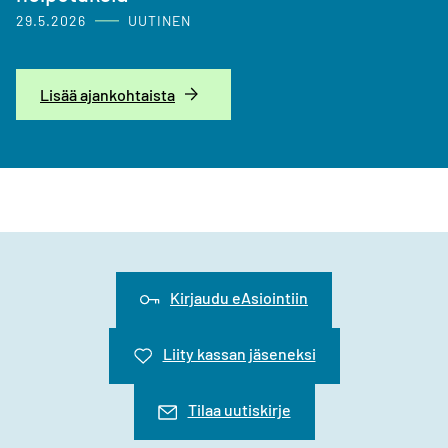
29.5.2026
UUTINEN
Lisää ajankohtaista
Kirjaudu eAsiointiin
Liity kassan jäseneksi
Tilaa uutiskirje