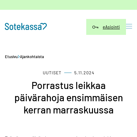
Siirry
sisältöön
eAsiointi
Etusivu
Ajankohtaista
UUTISET
5.11.2024
Porrastus leikkaa
päivärahoja ensimmäisen
kerran marraskuussa