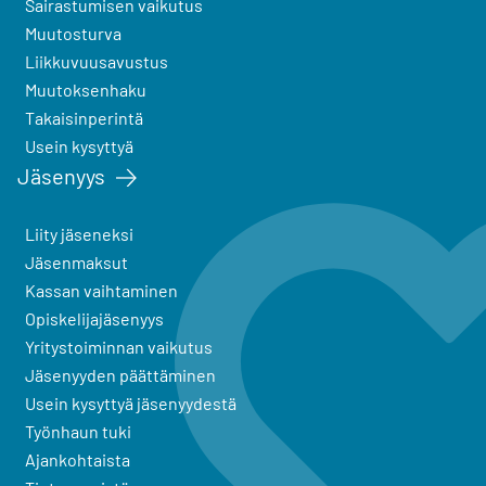
Sairastumisen vaikutus
Muutosturva
Liikkuvuusavustus
Muutoksenhaku
Takaisinperintä
Usein kysyttyä
Jäsenyys
Liity jäseneksi
Jäsenmaksut
Kassan vaihtaminen
Opiskelijajäsenyys
Yritystoiminnan vaikutus
Jäsenyyden päättäminen
Usein kysyttyä jäsenyydestä
Työnhaun tuki
Ajankohtaista