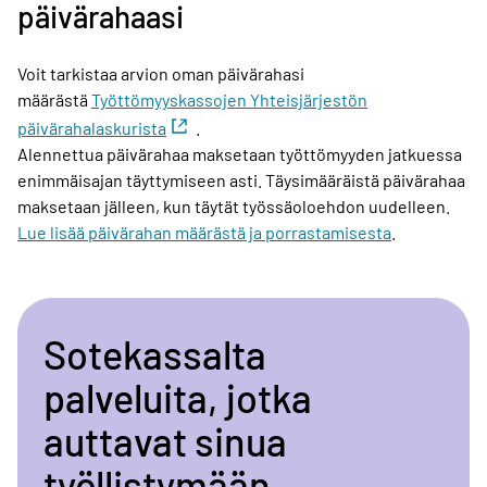
päivärahaasi
Voit tarkistaa arvion oman päivärahasi
määrästä
Työttömyyskassojen Yhteisjärjestön
päivärahalaskurista
.
Alennettua päivärahaa maksetaan työttömyyden jatkuessa
enimmäisajan täyttymiseen asti. Täysimääräistä päivärahaa
maksetaan jälleen, kun täytät työssäoloehdon uudelleen.
Lue lisää päivärahan määrästä ja porrastamisesta
.
Sotekassalta
palveluita, jotka
auttavat sinua
työllistymään