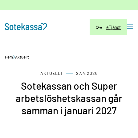
Hoppa
till
innehåll
eTjänst
Hem
Aktuellt
AKTUELLT
27.4.2026
Sotekassan och Super
arbetslöshetskassan går
samman i januari 2027